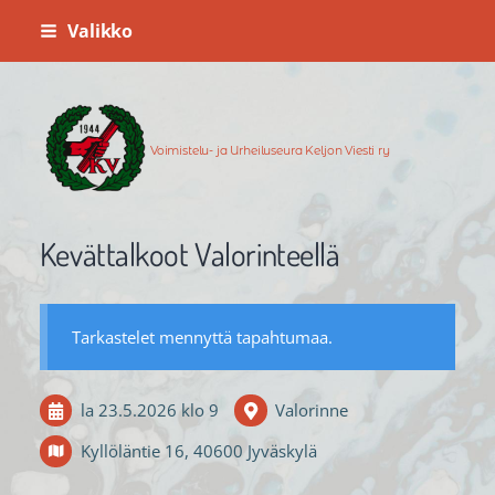
Siirry
Valikko
sivun
sisältöön
Voimistelu- ja Urheiluseura Keljon Viesti ry
Kevättalkoot Valorinteellä
Tarkastelet mennyttä tapahtumaa.
la 23.5.2026
klo 9
Valorinne
Kyllöläntie 16, 40600 Jyväskylä