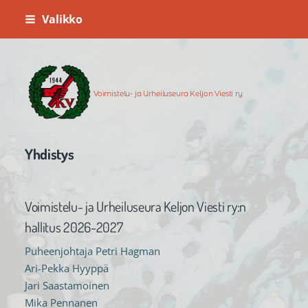
Siirry
Valikko
sivun
sisältöön
Voimistelu- ja Urheiluseura Keljon Viesti ry
Yhdistys
Voimistelu- ja Urheiluseura Keljon Viesti ry:n
hallitus 2026-2027
Puheenjohtaja Petri Hagman
Ari-Pekka Hyyppä
Jari Saastamoinen
Mika Pennanen