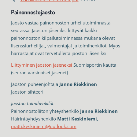
Painonnostojaosto
Jaosto vastaa painonnoston urheilutoiminnasta
seurassa. Jaoston jäseniksi liittyvät kaikki
painonnoston kilpailutoiminnassa mukana olevat
lisenssiurheilijat, valmentajat ja toimihenkilöt. Myös
harrastajat ovat tervetulleita jaoston jäseniksi.
Liittyminen jaoston jäseneksi
Suomisportin kautta
(seuran varsinaiset jäsenet)
Jaoston puheenjohtaja
Janne Riekkinen
Jaoston sihteeri
Jaoston toimihenkilöt:
Painonnostoliiton yhteyshenkilö
Janne Riekkinen
Häirintäyhdyshenkilö
Matti Keskiniemi
,
matti.keskiniemi@outlook.com